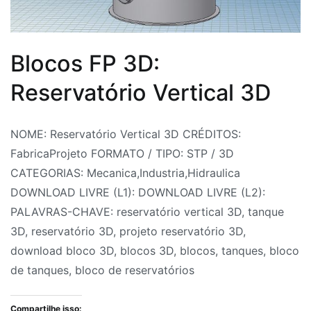
Blocos FP 3D:
Reservatório Vertical 3D
Por
Postado
Postado
Marcado
NOME: Reservatório Vertical 3D CRÉDITOS:
Fabrica
em
em
bloco
FabricaProjeto FORMATO / TIPO: STP / 3D
do
31
Ar
de
CATEGORIAS: Mecanica,Industria,Hidraulica
Projeto
de
Comprimido
reservatórios
,
,
DOWNLOAD LIVRE (L1): DOWNLOAD LIVRE (L2):
julho
Armazenagem
bloco
,
PALAVRAS-CHAVE: reservatório vertical 3D, tanque
de
Bloco
de
3D, reservatório 3D, projeto reservatório 3D,
2026
3D
tanques
,
,
download bloco 3D, blocos 3D, blocos, tanques, bloco
Blocos
blocos
,
de tanques, bloco de reservatórios
CAD
Blocos
,
CAD
3D
,
Compartilhe isso: