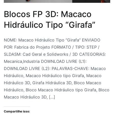
download
de
Blocos FP 3D: Macaco
blocos
Hidráulico Tipo “Girafa”
3D
,
Válvula
Solenoide
Por
Postado
Postado
Marcado
NOME: Macaco Hidráulico Tipo “Girafa” ENVIADO
5/2
Fabrica
em
em
Blocks
POR: Fabrica do Projeto FORMATO / TIPO: STEP /
Vias
do
12
Bloco
CAD
,
SLDASM: Cad Geral e Solidworks / 3D CATEGORIAS:
3D
Projeto
de
3D
Bloco
,
Mecanica,Industria DOWNLOAD LIVRE (L1):
julho
Blocos
Girafa
DOWNLOAD LIVRE (L2): PALAVRAS-CHAVE: Macaco
de
CAD
Hidráulica
,
Hidráulico, Macaco Hidráulico tipo Girafa, Macaco
2026
CAD
3D
,
Hidráulico 3D, Girafa Hidráulica 3D, Bloco Macaco
Blocos
Bloco
,
Hidráulico, Bloco Macaco Hidráulico tipo Girafa, Bloco
Hidráulica
Macaco
,
Macaco Hidráulico 3D, […]
Hidráulica
Hidráulico
,
Industrial
Bloco
,
Compartilhe isso: