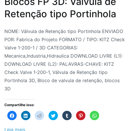
Blocos FP 3D: Válvula de
BORBOLETA
Ø6"
Retenção tipo Portinhola
-
VARB
Por
Postado
Postado
Marcado
NOME: Válvula de Retenção tipo Portinhola ENVIADO
Fabrica
em
em
Bloco
POR: Fabrica do Projeto FORMATO / TIPO: KITZ Check
do
16
Bloco
de
Valve 1-200-1 / 3D CATEGORIAS:
Projeto
de
3D
valvula
,
Mecanica,Industria,Hidraulica DOWNLOAD LIVRE (L1):
julho
Blocos
de
DOWNLOAD LIVRE (L2): PALAVRAS-CHAVE: KITZ
de
CAD
retenção
,
,
Check Valve 1-200-1, Válvula de Retenção tipo
2026
CAD
Blocos
Portinhola 3D, Bloco de valvula de retenção, blocos
Blocos
3D
,
,
3D
Hidráulica
Blocos
Industrial
CAD
,
,
Compartilhe isso:
Indústria
CAD
,
Clique
Clique
Clique
Clique
Clique
Clique
Clique
para
para
para
para
para
para
para
Válvulas
Blocks
,
compartilhar
compartilhar
compartilhar
compartilhar
compartilhar
compartilhar
compartilhar
no
no
no
no
no
no
no
CAD
Facebook(abre
LinkedIn(abre
Reddit(abre
Twitter(abre
Tumblr(abre
Pinterest(abre
WhatsApp(abre
Leia mais