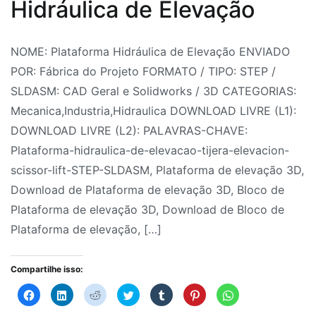
Hidráulica de Elevação
Blocos
3D
,
Por
Postado
Postado
Marcado
2
Blocos
NOME: Plataforma Hidráulica de Elevação ENVIADO
Fabrica
em
em
Bloco
comentários
CAD
,
POR: Fábrica do Projeto FORMATO / TIPO: STEP /
em
do
28
Bloco
de
BOMBA
SLDASM: CAD Geral e Solidworks / 3D CATEGORIAS:
Blocos
Projeto
de
3D
Plataforma
,
CENTRÍFUGA
Mecanica,Industria,Hidraulica DOWNLOAD LIVRE (L1):
FP
julho
Blocos
de
BL-
DOWNLOAD LIVRE (L2): PALAVRAS-CHAVE:
3D:
de
CAD
elevação
,
30
Plataforma-hidraulica-de-elevacao-tijera-elevacion-
Plataforma
2026
CAD
3D
,
2"x2"l
scissor-lift-STEP-SLDASM, Plataforma de elevação 3D,
Hidráulica
Blocos
Blocos
,
-
Download de Plataforma de elevação 3D, Bloco de
de
Hidráulica
3D
,
,
2HP
Plataforma de elevação 3D, Download de Bloco de
Elevação
Hidráulica
Blocos
-
Plataforma de elevação, […]
Industrial
CAD
,
,
2P
Indústria
CAD
,
-
Compartilhe isso:
Máquinas
Blocks
,
BOMBINOX
,
Clique
Clique
Clique
Clique
Clique
Clique
Clique
para
para
para
para
para
para
para
e
CAD
bombas
compartilhar
compartilhar
compartilhar
compartilhar
compartilhar
compartilhar
compartilhar