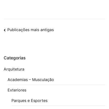
Girafa
Hidráulica
3D
,
Macaco
Navegação
Publicações mais antigas
Hidráulico
,
por
Macaco
Hidráulico
posts
3D
,
Categorias
Macaco
Hidráulico
Arquitetura
tipo
Academias – Musculação
Girafa
Exteriores
Parques e Esportes