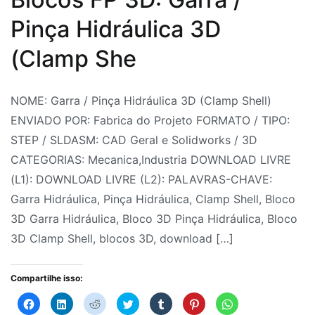
download
Pinça Hidráulica 3D
de
blocos
(Clamp She
3D
,
Elevacao
Por
Postado
Postado
Marcado
NOME: Garra / Pinça Hidráulica 3D (Clamp Shell)
industrial
,
Fabrica
em
em
Blocks
ENVIADO POR: Fabrica do Projeto FORMATO / TIPO:
Girafa
do
10
Bloco
CAD
,
STEP / SLDASM: CAD Geral e Solidworks / 3D
Hidráulica
Projeto
de
3D
Bloco
,
CATEGORIAS: Mecanica,Industria DOWNLOAD LIVRE
3D
,
julho
Blocos
3D
(L1): DOWNLOAD LIVRE (L2): PALAVRAS-CHAVE:
Macaco
de
CAD
Clamp
,
Garra Hidráulica, Pinça Hidráulica, Clamp Shell, Bloco
Hidráulico
,
2026
CAD
Shell
,
3D Garra Hidráulica, Bloco 3D Pinça Hidráulica, Bloco
Macaco
Blocos
Bloco
,
3D Clamp Shell, blocos 3D, download […]
Hidráulico
Hidráulica
3D
3D
,
Industrial
Garra
,
Compartilhe isso:
Macaco
Indústria
Hidráulica
,
,
Hidráulico
Clique
Clique
Clique
Clique
Clique
Clique
Clique
para
para
para
para
para
para
para
Máquinas
Bloco