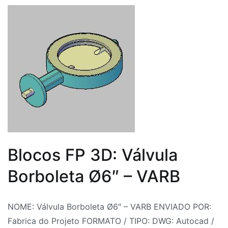
elevacion-
Blocks
,
scissor-
CAD
lift-
BLocos
,
STEP-
Download
SLDASM
blocos
CAD
Parafusos
Auto-
Atarraxantes
,
Download
Blocos FP 3D: Válvula
Hidráulica
,
Download
Borboleta Ø6″ – VARB
Hidráulica
Parafusos
Por
Postado
Postado
Marcado
NOME: Válvula Borboleta Ø6″ – VARB ENVIADO POR:
Auto-
Fabrica
em
em
Bloco
Fabrica do Projeto FORMATO / TIPO: DWG: Autocad /
Atarraxantes
,