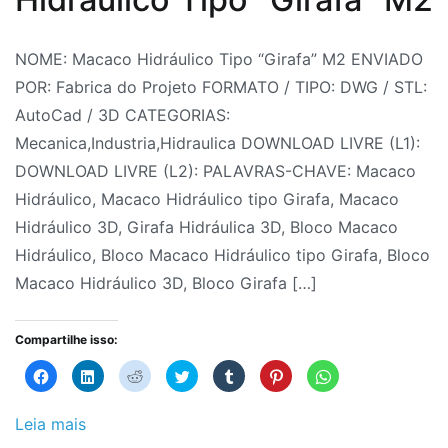
3D
,
Garra
Por
Postado
Postado
Marcado
2
NOME: Macaco Hidráulico Tipo “Girafa” M2 ENVIADO
Hidráulica
,
Fabrica
em
em
Blocks
comentários
POR: Fabrica do Projeto FORMATO / TIPO: DWG / STL:
em
Pinça
do
9
Bloco
CAD
,
AutoCad / 3D CATEGORIAS:
Blocos
Hidráulica
Projeto
de
3D
Bloco
,
Mecanica,Industria,Hidraulica DOWNLOAD LIVRE (L1):
FP
julho
Blocos
Girafa
DOWNLOAD LIVRE (L2): PALAVRAS-CHAVE: Macaco
3D:
de
CAD
Hidráulica
,
Hidráulico, Macaco Hidráulico tipo Girafa, Macaco
Macaco
2026
CAD
3D
,
Hidráulico 3D, Girafa Hidráulica 3D, Bloco Macaco
Hidráulico
Blocos
Bloco
,
Hidráulico, Bloco Macaco Hidráulico tipo Girafa, Bloco
Tipo
Hidráulica
Macaco
,
Macaco Hidráulico 3D, Bloco Girafa […]
“Girafa”
Hidráulica
Hidráulico
,
M2
Industrial
Bloco
,
Compartilhe isso:
Indústria
Macaco
,
Clique
Clique
Clique
Clique
Clique
Clique
Clique
para
para
para
para
para
para
para
Máquinas
Hidráulico
compartilhar
compartilhar
compartilhar
compartilhar
compartilhar
compartilhar
compartilhar
no
no
no
no
no
no
no
e
3D
,
Facebook(abre
LinkedIn(abre
Reddit(abre
Twitter(abre
Tumblr(abre
Pinterest(abre
WhatsApp(abre
Leia mais
em
em
em
em
em
em
em
Equipamentos
Bloco
,
nova
nova
nova
nova
nova
nova
nova