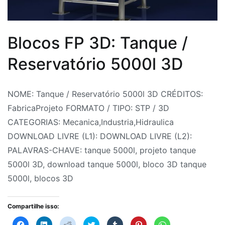
3D
,
tanque
3D
,
Blocos FP 3D: Tanque /
tanques
,
Reservatório 5000l 3D
Tanques
e
Por
Postado
Postado
Marcado
2
reservatorios
NOME: Tanque / Reservatório 5000l 3D CRÉDITOS:
Fabrica
em
em
bloco
comentários
FabricaProjeto FORMATO / TIPO: STP / 3D
em
do
31
Armazenagem
3D
,
CATEGORIAS: Mecanica,Industria,Hidraulica
Blocos
Projeto
de
Bloco
tanque
DOWNLOAD LIVRE (L1): DOWNLOAD LIVRE (L2):
FP
julho
3D
5000l
,
,
PALAVRAS-CHAVE: tanque 5000l, projeto tanque
3D:
de
Blocos
Blocos
5000l 3D, download tanque 5000l, bloco 3D tanque
Tanque
2026
CAD
3D
,
,
5000l, blocos 3D
/
CAD
Blocos
Reservatório
Blocos
CAD
,
,
Compartilhe isso:
5000l
Hidráulica
CAD
Clique
Clique
Clique
Clique
Clique
Clique
Clique