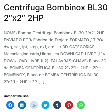
Centrífuga Bombinox BL30
2″x2″ 2HP
Por
Postado
Postado
Marcado
NOME: Bomba Centrífuga Bombinox BL30 2″x2″ 2HP
Fabrica
em
em
Bloco
ENVIADO POR: Fabrica do Projeto FORMATO / TIPO:
do
29
Bloco
3D
dwg, sat, ipt, step, dxf, etc…. / 3D CATEGORIAS:
Projeto
de
3D
de
,
Mecanica,Industria,Hidraulica DOWNLOAD LIVRE (L1):
julho
Blocos
BOMBA
DOWNLOAD LIVRE (L2): PALAVRAS-CHAVE: Bloco 3D
de
CAD
CENTRÍFUGA
,
de BOMBA CENTRÍFUGA BL-30 2″x2″l – 2HP – 2P –
2026
CAD
BL-
BOMBINOX, Bloco de BOMBA CENTRÍFUGA BL-30
Blocos
30
,
2″x2″l – 2HP – 2P […]
Hidráulica
2"x2"l
,
Hidráulica
-
Compartilhe isso:
Industrial
2HP
,
Clique
Clique
Clique
Clique
Clique
Clique
Clique
para
para
para
para
para
para
para
Indústria
-
,
compartilhar
compartilhar
compartilhar
compartilhar
compartilhar
compartilhar
compartilhar