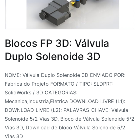
CAD
BLocos
,
Download
blocos
CAD
Blocos FP 3D: Válvula
Conjunto
Duplo Solenoide 3D
de
Válvulas
Por
Postado
Postado
Marcado
e
NOME: Válvula Duplo Solenoide 3D ENVIADO POR:
Fabrica
em
em
Bloco
Conexões
Fabrica do Projeto FORMATO / TIPO: SLDPRT:
do
14
Ar
de
Diversas
,
SolidWorks / 3D CATEGORIAS:
Projeto
de
Comprimido
Válvula
,
Download
Mecanica,Industria,Eletrica DOWNLOAD LIVRE (L1):
julho
Bloco
Solenoide
Hidráulica
,
DOWNLOAD LIVRE (L2): PALAVRAS-CHAVE: Válvula
de
3D
5/2
,
Download
Solenoide 5/2 Vias 3D, Bloco de Válvula Solenoide 5/2
2026
Blocos
Vias
Hidráulica
Vias 3D, Download de bloco Válvula Solenoide 5/2
CAD
3D
,
,
Conjunto
Vias 3D