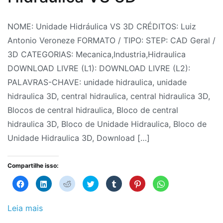
Por
Postado
Postado
Marcado
1
NOME: Unidade Hidráulica VS 3D CRÉDITOS: Luiz
Fabrica
em
em
Bloco
comentário
Antonio Veroneze FORMATO / TIPO: STEP: CAD Geral /
em
do
2
Bloco
de
3D CATEGORIAS: Mecanica,Industria,Hidraulica
Blocos
Projeto
de
3D
Central
,
DOWNLOAD LIVRE (L1): DOWNLOAD LIVRE (L2):
FP
agosto
Blocos
Hidráulica
PALAVRAS-CHAVE: unidade hidraulica, unidade
3D:
de
CAD
3D
,
,
hidraulica 3D, central hidraulica, central hidraulica 3D,
Unidade
2026
CAD
Bloco
Blocos de central hidraulica, Bloco de central
Hidráulica
Blocos
de
,
hidraulica 3D, Bloco de Unidade Hidraulica, Bloco de
VS
Hidráulica
Unidade
,
Unidade Hidraulica 3D, Download […]
3D
Hidráulica
Hidraulica
,
Industrial
Bloco
,
Compartilhe isso:
Indústria
de
,
Clique
Clique
Clique
Clique
Clique
Clique
Clique
para
para
para
para
para
para
para
Válvulas
Unidade
compartilhar
compartilhar
compartilhar
compartilhar
compartilhar
compartilhar
compartilhar
no
no
no
no
no
no
no
Hidraulica
Facebook(abre
LinkedIn(abre
Reddit(abre
Twitter(abre
Tumblr(abre
Pinterest(abre
WhatsApp(abre
Leia mais
em
em
em
em
em
em
em
3D
,
nova
nova
nova
nova
nova
nova
nova