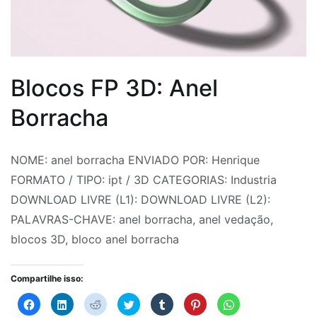
Blocos FP 3D: Anel
Borracha
Por
Postado
Postado
Marcado
NOME: anel borracha ENVIADO POR: Henrique
Fabrica
em
em
anel
FORMATO / TIPO: ipt / 3D CATEGORIAS: Industria
do
2
Bloco
borracha
,
DOWNLOAD LIVRE (L1): DOWNLOAD LIVRE (L2):
Projeto
de
3D
anel
,
PALAVRAS-CHAVE: anel borracha, anel vedação,
agosto
Blocos
vedação
,
blocos 3D, bloco anel borracha
de
CAD
bloco
,
2026
CAD
anel
Compartilhe isso:
Blocos
borracha
,
,
Clique
Clique
Clique
Clique
Clique
Clique
Clique
para
para
para
para
para
para
para
Hidráulica
Blocos
,