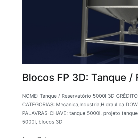
Blocos FP 3D: Tanque / 
Por
Postado
Postado
Marcado
2
NOME: Tanque / Reservatório 5000l 3D CRÉDITOS
Fabrica
em
em
bloco
comentários
CATEGORIAS: Mecanica,Industria,Hidraulica DO
em
do
31
Armazenagem
3D
,
PALAVRAS-CHAVE: tanque 5000l, projeto tanque 
Blocos
Projeto
de
Bloco
tanque
5000l, blocos 3D
FP
julho
3D
5000l
,
,
3D:
de
Blocos
Blocos