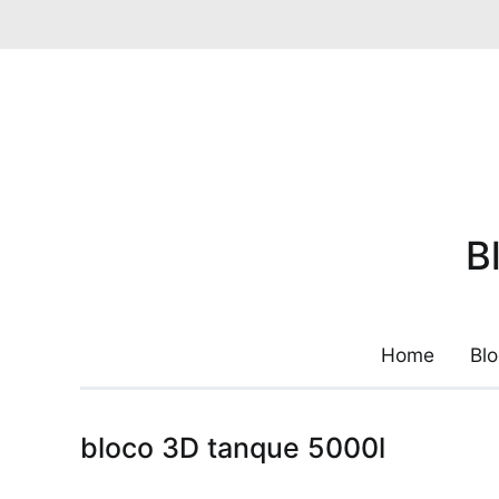
Pular
para
o
conteúdo
B
Home
Bl
bloco 3D tanque 5000l