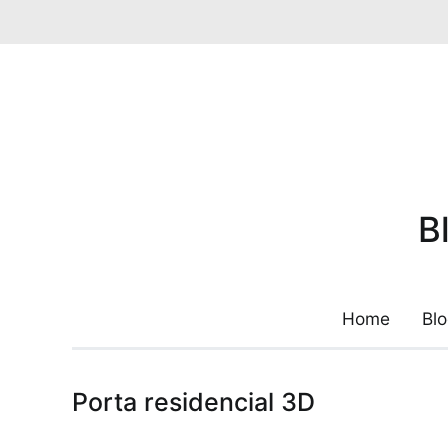
Pular
para
o
conteúdo
B
Home
Bl
Porta residencial 3D