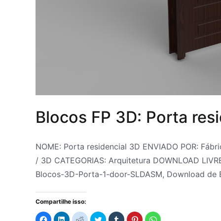
Blocos FP 3D: Porta res
Por
Postado
Postado
Marcado
NOME: Porta residencial 3D ENVIADO POR: Fábr
Fabrica
em
em
Blocks
/ 3D CATEGORIAS: Arquitetura DOWNLOAD LIVR
do
8
Arquitetura
CAD
,
,
Blocos-3D-Porta-1-door-SLDASM, Download de Bl
Projeto
de
Bloco
Blocos
julho
3D
3D
,
,
Compartilhe isso:
de
Blocos
Blocos
Clique
Clique
Clique
Clique
Clique
Clique
Clique