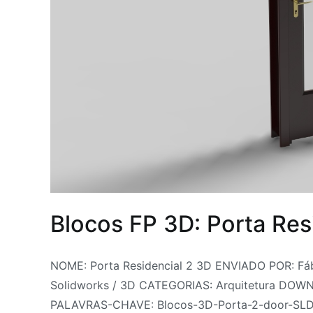
de
Blocos
de
Porta
3D
,
Porta
residencial
3D
,
Portas
3D
Blocos FP 3D: Porta Res
Por
Postado
Postado
Marcado
NOME: Porta Residencial 2 3D ENVIADO POR: Fá
Fabrica
em
em
Blocks
Solidworks / 3D CATEGORIAS: Arquitetura DOW
do
7
Arquitetura
CAD
,
,
PALAVRAS-CHAVE: Blocos-3D-Porta-2-door-SLDA