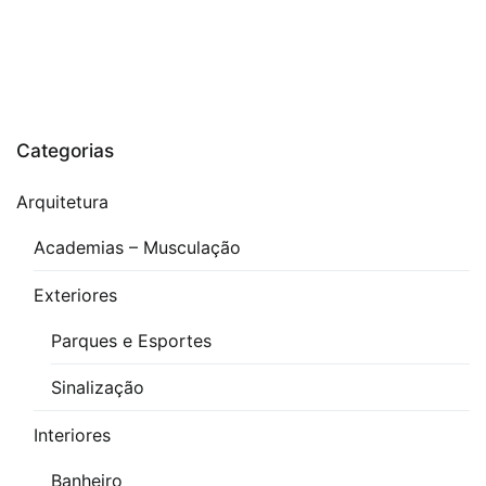
de
Gases
,
Indústria
,
Projeto
Detector
Categorias
de
Gases
Arquitetura
Academias – Musculação
Exteriores
Parques e Esportes
Sinalização
Interiores
Banheiro