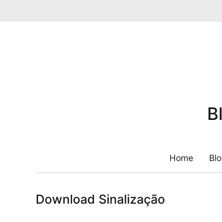
Pular
para
o
conteúdo
B
Home
Bl
Download Sinalização