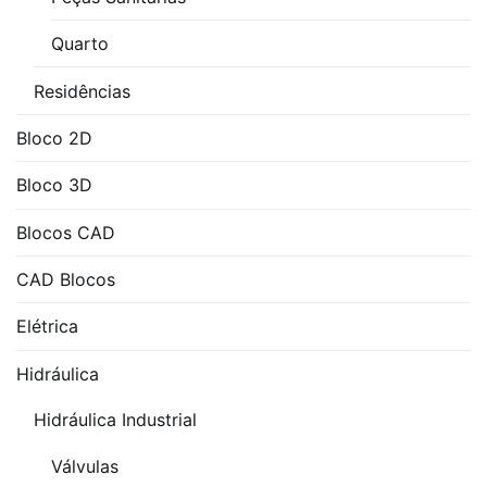
água
industrial
,
Quarto
download
Residências
de
blocos
Bloco 2D
3D
,
Bloco 3D
Filtro
de
Blocos CAD
água
CAD Blocos
industrial
Elétrica
Hidráulica
Hidráulica Industrial
Válvulas