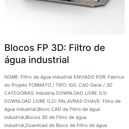
Blocos FP 3D: Filtro de
água industrial
Por
Postado
Postado
Marcado
NOME: Filtro de água industrial ENVIADO POR: Fabrica
Fabrica
em
em
3D
do Projeto FORMATO / TIPO: IGS: CAD Geral / 3D
do
26
Bloco
Model
CATEGORIAS: Industria DOWNLOAD LIVRE (L1):
Projeto
de
3D
3D
,
DOWNLOAD LIVRE (L2): PALAVRAS-CHAVE: Filtro de
julho
Blocos
Filtro
água industrial,Bloco CAD de Filtro de água
de
CAD
de
,
industrial,Blocos 3D de Filtro de água
2026
CAD
água
industrial,Download de Bloco de Filtro de água