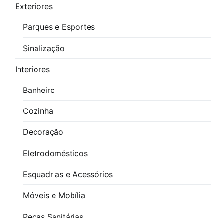
Download
Exteriores
de
Parques e Esportes
Bloco
CAD
Sinalização
3D
Interiores
de
Filtro
Banheiro
de
Cozinha
água
industrial
,
Decoração
Download
Eletrodomésticos
de
Bloco
Esquadrias e Acessórios
de
Filtro
Móveis e Mobília
de
Peças Sanitárias