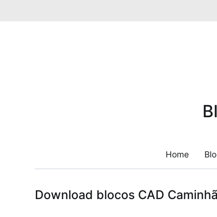
Pular
para
o
conteúdo
B
Home
Bl
Download blocos CAD Caminhã