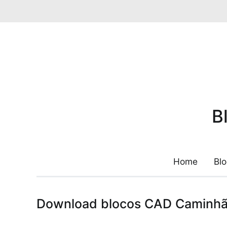
Pular
para
o
conteúdo
B
Home
Bl
Download blocos CAD Caminhã