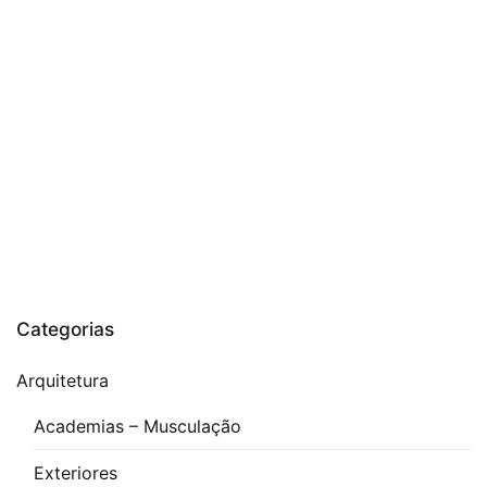
Elástico
Tipo
Pneu
,
download
bloco
acoplamento
3D
,
Elementos
de
Maquinas
Categorias
Arquitetura
Academias – Musculação
Exteriores