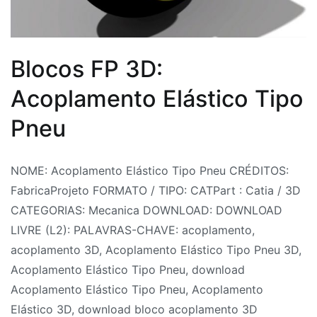
Blocos FP 3D:
Acoplamento Elástico Tipo
Pneu
Por
Postado
Postado
Marcado
NOME: Acoplamento Elástico Tipo Pneu CRÉDITOS:
Fabrica
em
em
acoplamento
,
FabricaProjeto FORMATO / TIPO: CATPart : Catia / 3D
do
30
Acoplamentos
acoplamento
,
CATEGORIAS: Mecanica DOWNLOAD: DOWNLOAD
Projeto
de
Bloco
3D
,
LIVRE (L2): PALAVRAS-CHAVE: acoplamento,
julho
3D
Acoplamento
,
acoplamento 3D, Acoplamento Elástico Tipo Pneu 3D,
de
Blocos
Elástico
Acoplamento Elástico Tipo Pneu, download
2026
CAD
3D
,
,
Acoplamento Elástico Tipo Pneu, Acoplamento
CAD
Acoplamento
Elástico 3D, download bloco acoplamento 3D