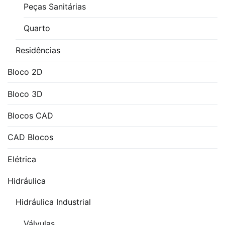
Eletrica
,
Peças Sanitárias
Projeto
Quarto
Caixas
de
Residências
Passagem
Bloco 2D
-
Elétrica
Bloco 3D
Blocos CAD
CAD Blocos
Elétrica
Hidráulica
Hidráulica Industrial
Válvulas