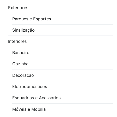
blocos
Exteriores
CAD
Caixas
Parques e Esportes
de
Sinalização
Passagem
-
Interiores
Elétrica
,
Download
Banheiro
Elétrica
,
Cozinha
Download
Elétrica
Decoração
Caixas
Eletrodomésticos
de
Passagem
Esquadrias e Acessórios
-
Móveis e Mobília
Elétrica
,