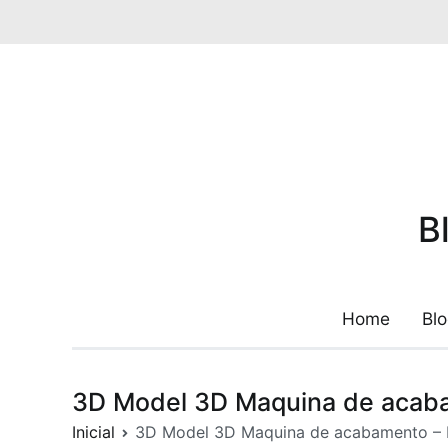
Pular
para
o
conteúdo
B
Home
Bl
3D Model 3D Maquina de acaba
Inicial
3D Model 3D Maquina de acabamento – 