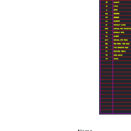
Download
Arquitetura
Simbologia
para
projetos
prevenção
incendio
,
Download
blocos
CAD
Simbologia
para
projetos
prevenção
incendio
,
Estruturas