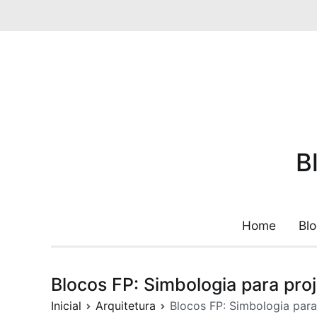
Pular
para
o
conteúdo
B
Home
Bl
Blocos FP: Simbologia para pro
Inicial
Arquitetura
Blocos FP: Simbologia para