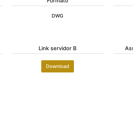
Formato
DWG
Link servidor B
As
Download