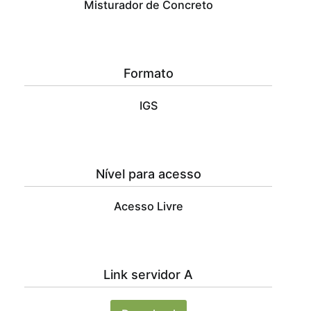
Misturador de Concreto
de
Concreto
,
CAD
Blocks
,
Formato
CAD
IGS
BLocos
,
Download
Blocos
3D
,
Nível para acesso
Download
Blocos
Acesso Livre
3D
Misturador
de
Link servidor A
Concreto
,
Download