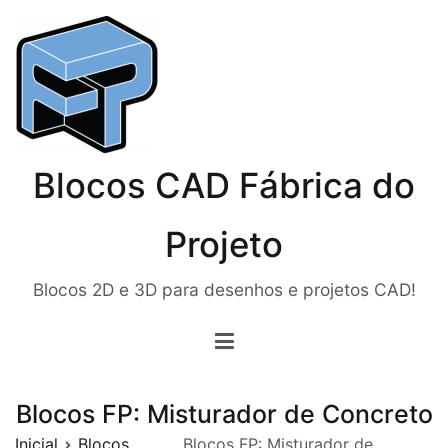
Pular
para
o
conteúdo
Blocos CAD Fábrica do
Projeto
Blocos 2D e 3D para desenhos e projetos CAD!
Blocos FP: Misturador de Concreto
Inicial
Blocos
Blocos FP: Misturador de