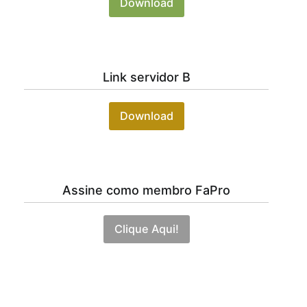
Download
blocos
CAD
Misturador
de
Link servidor B
Concreto
,
Projeto
Download
Misturador
de
Concreto
Assine como membro FaPro
Clique Aqui!