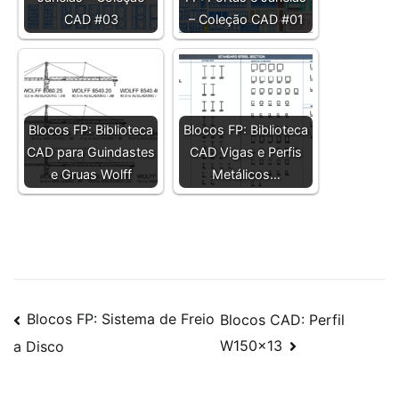
CAD #03
– Coleção CAD #01
Blocos FP: Biblioteca
Blocos FP: Biblioteca
CAD para Guindastes
CAD Vigas e Perfis
e Gruas Wolff
Metálicos…
Navegação
Blocos FP: Sistema de Freio
Blocos CAD: Perfil
W150x13
a Disco
de
Post