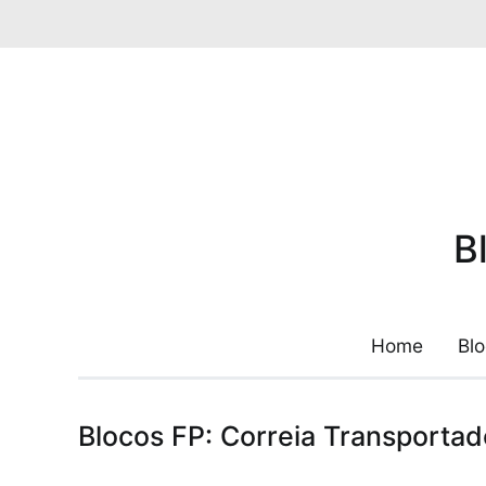
Pular
para
o
conteúdo
B
Home
Bl
Blocos FP: Correia Transportad