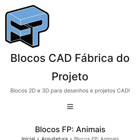
Pular
para
o
conteúdo
Blocos CAD Fábrica do
Projeto
Blocos 2D e 3D para desenhos e projetos CAD!
Blocos FP: Animais
Inicial
Arquitetura
Blocos FP: Animais