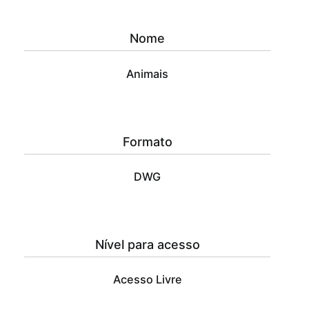
Download
Arquitetura
,
Nome
Download
Arquitetura
Animais
Animais
,
Download
blocos
Formato
CAD
Animais
,
DWG
Projeto
Animais
Nível para acesso
Acesso Livre