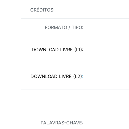
Download
de
CRÉDITOS:
Engrenagens
conicas
FORMATO / TIPO:
3D
,
Elementos
de
DOWNLOAD LIVRE (L1)
:
Maquinas
,
Engrenagem
Conica
DOWNLOAD LIVRE (L2)
:
90
,
Engrenagens
Cônicas
3D
,
Par
de
PALAVRAS-CHAVE: