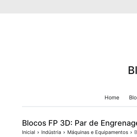
Pular
para
o
conteúdo
B
Home
Bl
Blocos FP 3D: Par de Engrenag
Inicial
Indústria
Máquinas e Equipamentos
B