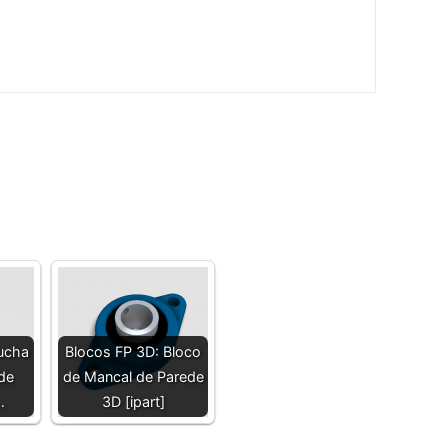
ucha
Blocos FP 3D: Bloco
de
de Mancal de Parede
…
3D [ipart]