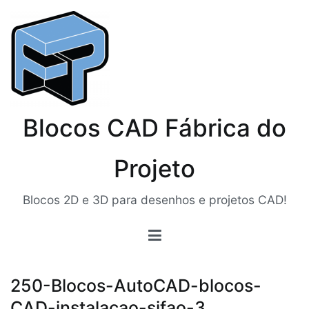
Pular
para
o
conteúdo
Blocos CAD Fábrica do
Projeto
Blocos 2D e 3D para desenhos e projetos CAD!
250-Blocos-AutoCAD-blocos-
CAD-instalacao-sifao-3